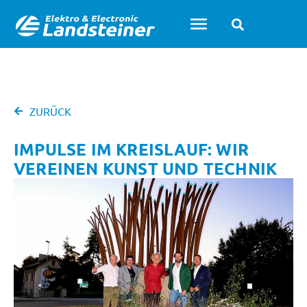
ZURÜCK
IMPULSE IM KREISLAUF: WIR
VEREINEN KUNST UND TECHNIK